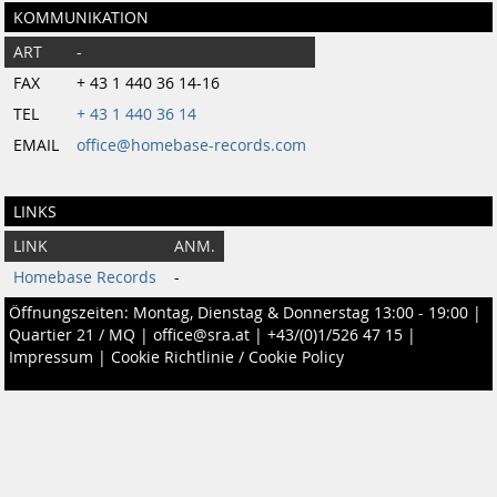
KOMMUNIKATION
ART
-
FAX
+ 43 1 440 36 14-16
TEL
+ 43 1 440 36 14
EMAIL
office@homebase-records.com
LINKS
LINK
ANM.
Homebase Records
-
Öffnungszeiten: Montag, Dienstag & Donnerstag 13:00 - 19:00 |
Quartier 21 / MQ
|
office@sra.at
|
+43/(0)1/526 47 15
|
Impressum
|
Cookie Richtlinie / Cookie Policy