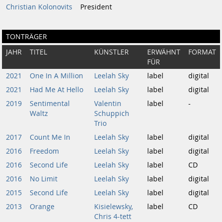
Christian Kolonovits
President
TONTRÄGER
JAHR
TITEL
KÜNSTLER
ERWÄHNT
FORMAT
FÜR
2021
One In A Million
Leelah Sky
label
digital
2021
Had Me At Hello
Leelah Sky
label
digital
2019
Sentimental
Valentin
label
-
Waltz
Schuppich
Trio
2017
Count Me In
Leelah Sky
label
digital
2016
Freedom
Leelah Sky
label
digital
2016
Second Life
Leelah Sky
label
CD
2016
No Limit
Leelah Sky
label
digital
2015
Second Life
Leelah Sky
label
digital
2013
Orange
Kisielewsky,
label
CD
Chris 4-tett