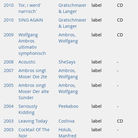
2010
Tor, i werd'
Gratschmaier
label
CD
narrisch'
& Langer
2010
SING AGAIN
Gratschmaier
label
CD
& Langer
2009
Wolfgang
Ambros,
label
CD
Ambros
Wolfgang
ultimativ
symphonisch
2008
Acoustic
SheSays
label
-
2007
Ambros singt
Ambros,
label
-
Moser Die 2te
Wolfgang
2005
Ambros singt
Ambros,
label
-
Moser Der alte
Wolfgang
Sünder
2004
Seriously
Peekaboo
label
-
Kidding
2003
Leaving Today
Coshiva
label
CD
2003
Cocktail Of The
Holub,
label
-
Noir
Manfred