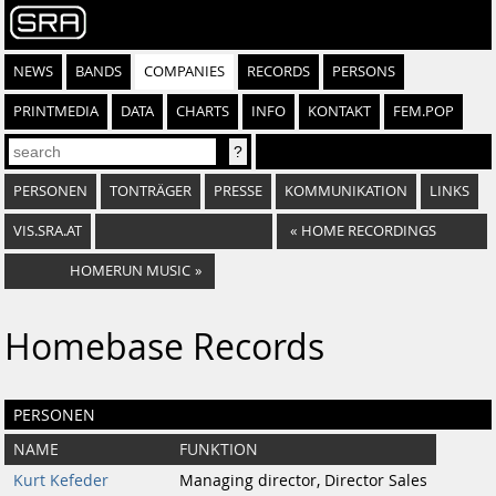
NEWS
BANDS
COMPANIES
RECORDS
PERSONS
PRINTMEDIA
DATA
CHARTS
INFO
KONTAKT
FEM.POP
PERSONEN
TONTRÄGER
PRESSE
KOMMUNIKATION
LINKS
VIS.SRA.AT
«
HOME RECORDINGS
HOMERUN MUSIC
»
Homebase Records
PERSONEN
NAME
FUNKTION
Kurt Kefeder
Managing director, Director Sales