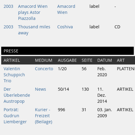
2003
Amacord Wien
Amacord
label
-
plays Astor
Wien
Piazzolla
2003
Thousand miles
Coshiva
label
CD
away
PRESSE
ARTIKEL
MEDIUM
AUSGABE
SEITE
DATUM
ART
Valentin
Concerto
1/20
56
Feb.
PLATTEN
Schuppich
2020
Trio
Der
News
50/14
130
11.
ARTIKEL
Überlebende
Dez.
Austropop
2014
Porträt:
Kurier -
996
31
03. Jan.
ARTIKEL
Gudrun
Freizeit
2009
Liemberger
(Beilage)