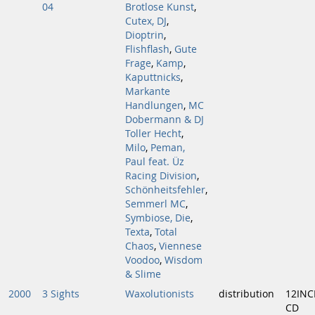
04
Brotlose Kunst
,
Cutex, DJ
,
Dioptrin
,
Flishflash
,
Gute
Frage
,
Kamp
,
Kaputtnicks
,
Markante
Handlungen
,
MC
Dobermann & DJ
Toller Hecht
,
Milo
,
Peman,
Paul feat. Üz
Racing Division
,
Schönheitsfehler
,
Semmerl MC
,
Symbiose, Die
,
Texta
,
Total
Chaos
,
Viennese
Voodoo
,
Wisdom
& Slime
2000
3 Sights
Waxolutionists
distribution
12INC
CD