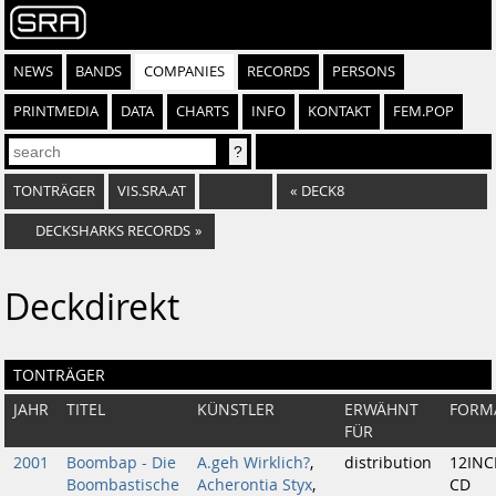
NEWS
BANDS
COMPANIES
RECORDS
PERSONS
PRINTMEDIA
DATA
CHARTS
INFO
KONTAKT
FEM.POP
TONTRÄGER
VIS.SRA.AT
«
DECK8
DECKSHARKS RECORDS
»
Deckdirekt
TONTRÄGER
JAHR
TITEL
KÜNSTLER
ERWÄHNT
FORM
FÜR
2001
Boombap - Die
A.geh Wirklich?
,
distribution
12INC
Boombastische
Acherontia Styx
,
CD