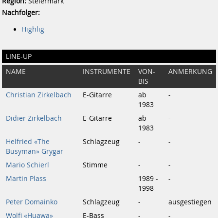
Region:
Steiermark
Nachfolger:
Highlig
LINE-UP
NAME
INSTRUMENTE
VON-
ANMERKUNG
BIS
Christian Zirkelbach
E-Gitarre
ab
-
1983
Didier Zirkelbach
E-Gitarre
ab
-
1983
Helfried «The
Schlagzeug
-
-
Busyman» Grygar
Mario Schierl
Stimme
-
-
Martin Plass
1989 -
-
1998
Peter Domainko
Schlagzeug
-
ausgestiegen
Wolfi «Huawa»
E-Bass
-
-