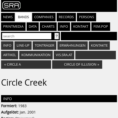
NEWS
BANDS
COMPANIES
RECORDS
PERSONS
PRINTMEDIA
DATA
CHARTS
INFO
KONTAKT
FEM.POP
INFO
LINE-UP
TONTRÄGER
ERWÄHNUNGEN
KONTAKTE
ARTIKEL
KOMMUNIKATION
VIS.SRA.AT
«
CIRCLE A
CIRCLE OF ILLUSION
»
Circle Creek
INFO
Formiert:
1983
Aufgelöst:
Jan. 2001