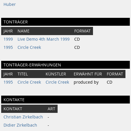
Huber
TONTRÄGER
JAHR
NAME
FORMAT
1999
Live Demo 4th March 1999
CD
1995
Circle Creek
CD
TONTRÄGER-ERWÄHNUNGEN
JAHR
TITEL
KÜNSTLER
ERWÄHNT FÜR
FORMAT
1995
Circle Creek
Circle Creek
produced by
CD
KONTAKTE
KONTAKT
ART
Christian Zirkelbach
-
Didier Zirkelbach
-