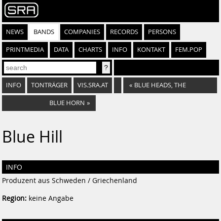
NEWS
BANDS
COMPANIES
RECORDS
PERSONS
PRINTMEDIA
DATA
CHARTS
INFO
KONTAKT
FEM.POP
INFO
TONTRÄGER
VIS.SRA.AT
«
BLUE HEADS, THE
BLUE HORN
»
Blue Hill
INFO
Produzent aus Schweden / Griechenland
Region:
keine Angabe