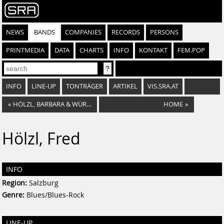
NEWS
BANDS
COMPANIES
RECORDS
PERSONS
PRINTMEDIA
DATA
CHARTS
INFO
KONTAKT
FEM.POP
INFO
LINE-UP
TONTRÄGER
ARTIKEL
VIS.SRA.AT
«
HÖLZL, BARBARA & WÜRTTEMBERG. PHILHARMONIE/ A. MARTINOLLI D'ARCY
HOME
»
Hölzl, Fred
INFO
Region:
Salzburg
Genre:
Blues/Blues-Rock
LINE-UP