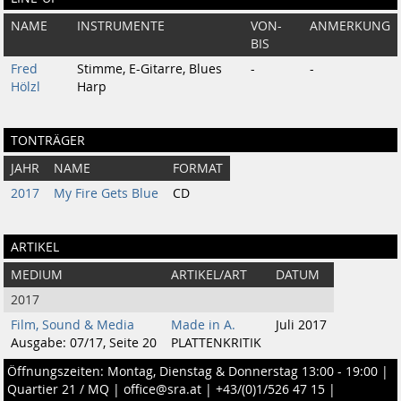
NAME
INSTRUMENTE
VON-
ANMERKUNG
BIS
Fred
Stimme, E-Gitarre, Blues
-
-
Hölzl
Harp
TONTRÄGER
JAHR
NAME
FORMAT
2017
My Fire Gets Blue
CD
ARTIKEL
MEDIUM
ARTIKEL/ART
DATUM
2017
Film, Sound & Media
Made in A.
Juli 2017
Ausgabe: 07/17, Seite 20
PLATTENKRITIK
Öffnungszeiten: Montag, Dienstag & Donnerstag 13:00 - 19:00 |
Quartier 21 / MQ
|
office@sra.at
|
+43/(0)1/526 47 15
|