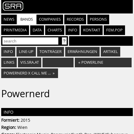
NEWS
BANDS
COMPANIES
RECORDS
PERSONS
PRINTMEDIA
DATA
CHARTS
INFO
KONTAKT
FEM.POP
INFO
LINE-UP
TONTRÄGER
ERWÄHNUNGEN
ARTIKEL
LINKS
VIS.SRA.AT
«
POWERLINE
POWERNERD X CALL ME SLEEPER
»
Powernerd
INFO
Formiert:
2015
Region:
Wien