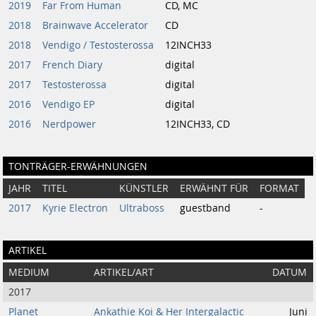
2019
Far From Human
CD, MC
2018
Brainwave Accelerator
CD
2018
Vendigo / Testosterossa
12INCH33
2017
French Diary
digital
2017
Testosterossa
digital
2016
Vendigo EP
digital
2016
Nerdpower
12INCH33, CD
TONTRÄGER-ERWÄHNUNGEN
JAHR
TITEL
KÜNSTLER
ERWÄHNT FÜR
FORMAT
2017
Kyrie Electron
Ultraboss
guestband
-
ARTIKEL
MEDIUM
ARTIKEL/ART
DATUM
2017
Planet
Ankathie Koi & Her Intergalactic
Juni