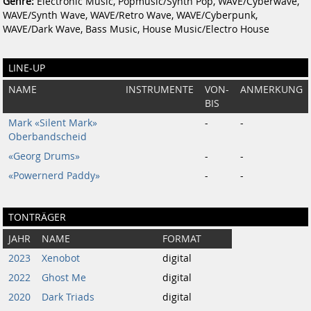
Genre:
Electronic Music, Popmusic/Synth Pop, WAVE/Cyberwave,
WAVE/Synth Wave, WAVE/Retro Wave, WAVE/Cyberpunk,
WAVE/Dark Wave, Bass Music, House Music/Electro House
LINE-UP
NAME
INSTRUMENTE
VON-
ANMERKUNG
BIS
Mark «Silent Mark»
-
-
Oberbandscheid
«Georg Drums»
-
-
«Powernerd Paddy»
-
-
TONTRÄGER
JAHR
NAME
FORMAT
2023
Xenobot
digital
2022
Ghost Me
digital
2020
Dark Triads
digital