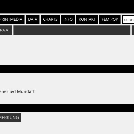
PRINTMEDIA
DATA
CHARTS
INFO
KONTAKT
FEM.POP
SRA.AT
enerlied Mundart
MERKUNG