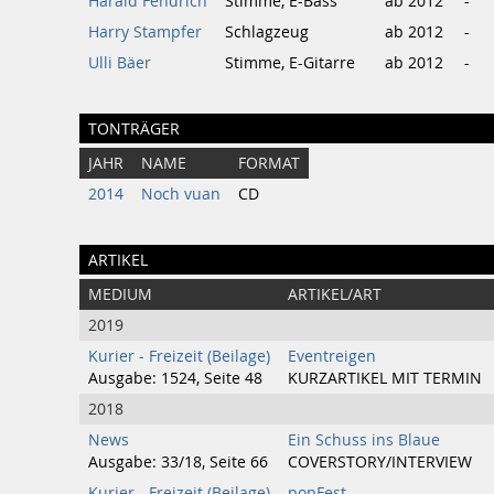
Harald Fendrich
Stimme, E-Bass
ab 2012
-
Harry Stampfer
Schlagzeug
ab 2012
-
Ulli Bäer
Stimme, E-Gitarre
ab 2012
-
TONTRÄGER
JAHR
NAME
FORMAT
2014
Noch vuan
CD
ARTIKEL
MEDIUM
ARTIKEL/ART
2019
Kurier - Freizeit (Beilage)
Eventreigen
Ausgabe: 1524, Seite 48
KURZARTIKEL MIT TERMIN
2018
News
Ein Schuss ins Blaue
Ausgabe: 33/18, Seite 66
COVERSTORY/INTERVIEW
Kurier - Freizeit (Beilage)
popFest