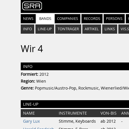
NEWS
BANDS
COMPANIES
RECORDS
PERSONS
INFO
LINE-UP
TONTRÄGER
ARTIKEL
LINKS
VIS.
Wir 4
INFO
Formiert:
2012
Region:
Wien
Genre:
Popmusic/Austro-Pop, Rockmusic, Wienerlied/Wi
LINE-UP
NAME
INSTRUMENTE
VON-BIS
AN
Gary Lux
Stimme, Keyboards
ab 2012
-