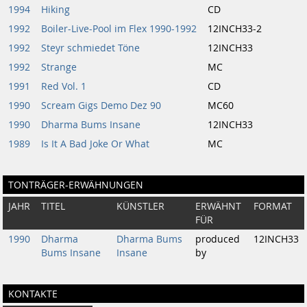
1994
Hiking
CD
1992
Boiler-Live-Pool im Flex 1990-1992
12INCH33-2
1992
Steyr schmiedet Töne
12INCH33
1992
Strange
MC
1991
Red Vol. 1
CD
1990
Scream Gigs Demo Dez 90
MC60
1990
Dharma Bums Insane
12INCH33
1989
Is It A Bad Joke Or What
MC
TONTRÄGER-ERWÄHNUNGEN
JAHR
TITEL
KÜNSTLER
ERWÄHNT
FORMAT
FÜR
1990
Dharma
Dharma Bums
produced
12INCH33
Bums Insane
Insane
by
KONTAKTE