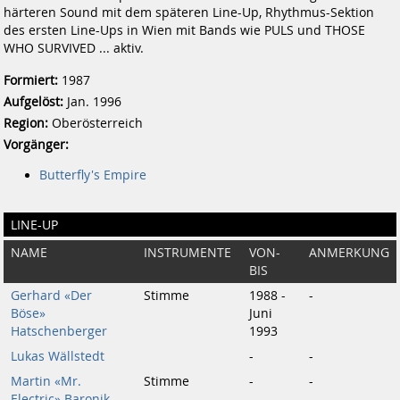
härteren Sound mit dem späteren Line-Up, Rhythmus-Sektion
des ersten Line-Ups in Wien mit Bands wie PULS und THOSE
WHO SURVIVED ... aktiv.
Formiert:
1987
Aufgelöst:
Jan. 1996
Region:
Oberösterreich
Vorgänger:
Butterfly's Empire
LINE-UP
NAME
INSTRUMENTE
VON-
ANMERKUNG
BIS
Gerhard «Der
Stimme
1988 -
-
Böse»
Juni
Hatschenberger
1993
Lukas Wällstedt
-
-
Martin «Mr.
Stimme
-
-
Electric» Baronik