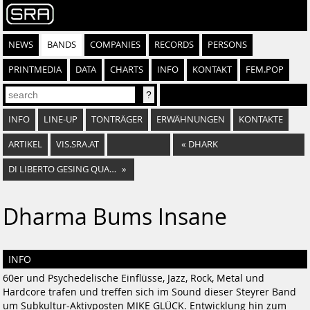
NEWS
BANDS
COMPANIES
RECORDS
PERSONS
PRINTMEDIA
DATA
CHARTS
INFO
KONTAKT
FEM.POP
INFO
LINE-UP
TONTRÄGER
ERWÄHNUNGEN
KONTAKTE
ARTIKEL
VIS.SRA.AT
«
DHARK
DI LIBERTO GESING QUARTET
»
Dharma Bums Insane
INFO
60er und Psychedelische Einflüsse, Jazz, Rock, Metal und
Hardcore trafen und treffen sich im Sound dieser Steyrer Band
um Subkultur-Aktivposten MIKE GLÜCK. Entwicklung hin zum