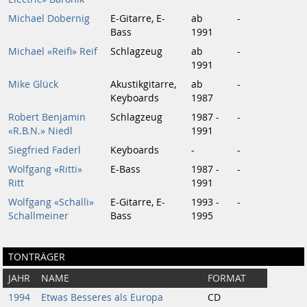
Michael Dobernig
E-Gitarre, E-
ab
-
Bass
1991
Michael «Reifi» Reif
Schlagzeug
ab
-
1991
Mike Glück
Akustikgitarre,
ab
-
Keyboards
1987
Robert Benjamin
Schlagzeug
1987 -
-
«R.B.N.» Niedl
1991
Siegfried Faderl
Keyboards
-
-
Wolfgang «Ritti»
E-Bass
1987 -
-
Ritt
1991
Wolfgang «Schalli»
E-Gitarre, E-
1993 -
-
Schallmeiner
Bass
1995
TONTRÄGER
JAHR
NAME
FORMAT
1994
Etwas Besseres als Europa
CD