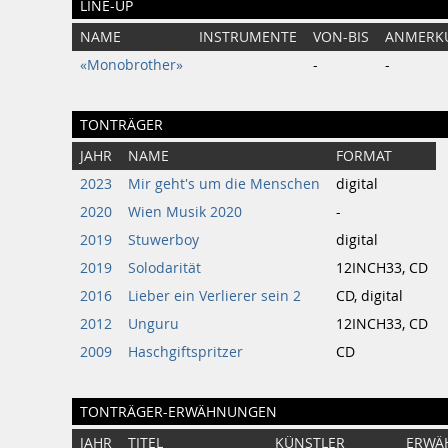
LINE-UP
NAME
INSTRUMENTE
VON-BIS
ANMERK
«Monobrother»
-
-
TONTRÄGER
JAHR
NAME
FORMAT
2023
Mir geht's um die Menschen
digital
2020
Wien Musik 2020
-
2019
Stuwerboy
digital
2019
Solodarität
12INCH33, CD
2016
Lieber ein Verlierer sein 2
CD, digital
2012
Unguru
12INCH33, CD
2009
Haschgiftspritzer
CD
TONTRÄGER-ERWÄHNUNGEN
JAHR
TITEL
KÜNSTLER
ERWÄ