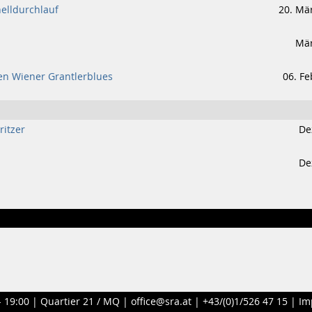
nelldurchlauf
20. Mä
Mär
den Wiener Grantlerblues
06. Fe
ritzer
De
De
- 19:00 |
Quartier 21 / MQ
|
office@sra.at
|
+43/(0)1/526 47 15
|
Im