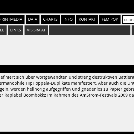
PRINTMEDIA
DATA
CHARTS
INFO
KONTAKT
FEM.POP
EL
LINKS
VIS.SRA.AT
efiniert sich über wortgewandten und streng destruktiven Battle
germanophile HipHoppala-Duplikate manifestiert. Aber auch die Un
egeln, werden hellhörig aufgegriffen und gnadenlos zu Papier gebrac
ener Raplabel Boombokkz im Rahmen des AmStrom-Festivals 2009 dazu