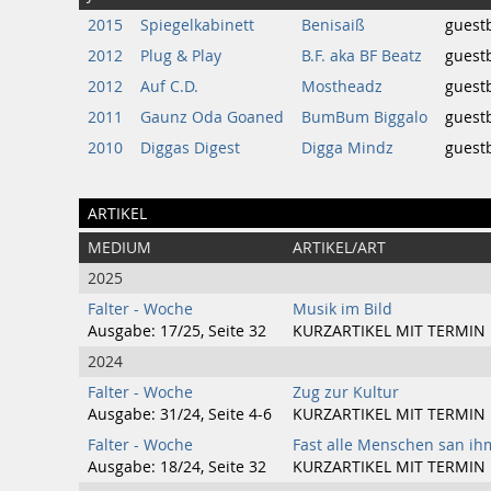
2015
Spiegelkabinett
Benisaiß
guest
2012
Plug & Play
B.F. aka BF Beatz
guest
2012
Auf C.D.
Mostheadz
guest
2011
Gaunz Oda Goaned
BumBum Biggalo
guest
2010
Diggas Digest
Digga Mindz
guest
ARTIKEL
MEDIUM
ARTIKEL/ART
2025
Falter - Woche
Musik im Bild
Ausgabe: 17/25, Seite 32
KURZARTIKEL MIT TERMIN
2024
Falter - Woche
Zug zur Kultur
Ausgabe: 31/24, Seite 4-6
KURZARTIKEL MIT TERMIN
Falter - Woche
Fast alle Menschen san ih
Ausgabe: 18/24, Seite 32
KURZARTIKEL MIT TERMIN