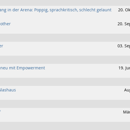
g in der Arena: Poppig, sprachkritisch, schlecht gelaunt
20. Ok
rother
20. Se
er
03. Se
tzt neu mit Empowerment
19. Ju
Glashaus
Au
f
Mär