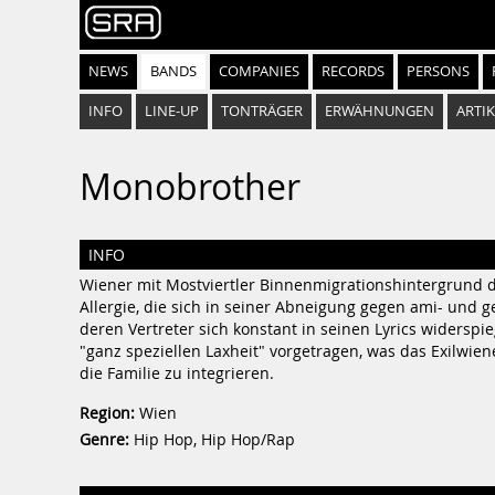
NEWS
BANDS
COMPANIES
RECORDS
PERSONS
INFO
LINE-UP
TONTRÄGER
ERWÄHNUNGEN
ARTIK
Monobrother
INFO
Wiener mit Mostviertler Binnenmigrationshintergrund d
Allergie, die sich in seiner Abneigung gegen ami- und 
deren Vertreter sich konstant in seinen Lyrics widerspi
"ganz speziellen Laxheit" vorgetragen, was das Exilwi
die Familie zu integrieren.
Region:
Wien
Genre:
Hip Hop, Hip Hop/Rap