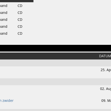
band
CD
band
CD
band
CD
band
CD
band
CD
DATU
25. Ap
02. Au
m zwider
09. M