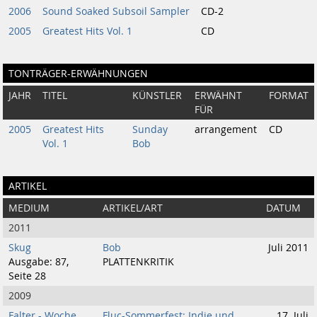
2006
Sound Soaked Subsoil Sampler
CD-2
2005
Greatest Hits Vol. 1
CD
TONTRÄGER-ERWÄHNUNGEN
JAHR
TITEL
KÜNSTLER
ERWÄHNT
FORMAT
FÜR
2005
Greatest Hits
Sunday
arrangement
CD
Vol. 1
Bob
ARTIKEL
MEDIUM
ARTIKEL/ART
DATUM
2011
Skug
Bob
Juli 2011
Ausgabe: 87,
PLATTENKRITIK
Seite 28
2009
Falter - Woche
Fluc-Sommerfest: Indie und
17. Juli