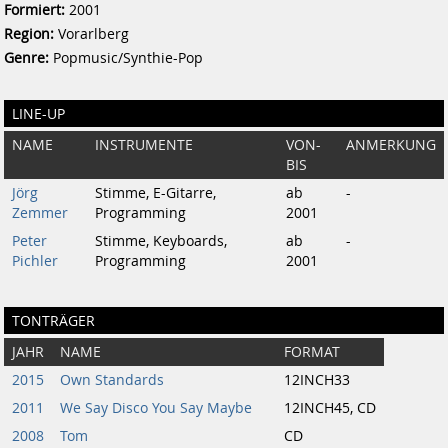
Formiert:
2001
Region:
Vorarlberg
Genre:
Popmusic/Synthie-Pop
LINE-UP
NAME
INSTRUMENTE
VON-
ANMERKUNG
BIS
Jörg
Stimme, E-Gitarre,
ab
-
Zemmer
Programming
2001
Peter
Stimme, Keyboards,
ab
-
Pichler
Programming
2001
TONTRÄGER
JAHR
NAME
FORMAT
2015
Own Standards
12INCH33
2011
We Say Disco You Say Maybe
12INCH45, CD
2008
Tom
CD