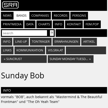
NEWS
BANDS
COMPANIES
RECORDS
PERSONS
PRINTMEDIA
DATA
CHARTS
INFO
KONTAKT
FEM.POP
INFO
LINE-UP
TONTRÄGER
ERWÄHNUNGEN
ARTIKEL
LINKS
KOMMUNIKATION
VIS.SRA.AT
«
SUNCRUST
SUNDAY MONDAY TUESDAY
»
Sunday Bob
INFO
vormals "BOB", auch bekannt als "Mastermind & The Beautiful
Frontman" und "The Oh Yeah Team"