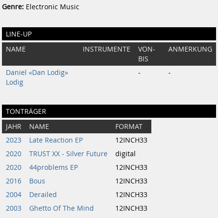
Genre:
Electronic Music
LINE-UP
NAME
INSTRUMENTE
VON-
ANMERKUNG
BIS
Daniel «Dan Lodig»
-
-
Lodig
TONTRÄGER
JAHR
NAME
FORMAT
2023
Late Reaction EP
12INCH33
2020
TRUST XX - Silver Future
digital
2020
44problems EP
12INCH33
2016
Bous
12INCH33
2004
Derailed
12INCH33
2003
Ghetto Of The Mind
12INCH33