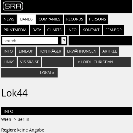
NEWS
BANDS
COMPANIES
RECORDS
PERSONS
PRINTMEDIA
DATA
CHARTS
INFO
KONTAKT
FEM.POP
INFO
LINE-UP
TONTRÄGER
ERWÄHNUNGEN
ARTIKEL
LINKS
VIS.SRA.AT
«
LOIDL, CHRISTIAN
LOKAI
»
Lok44
INFO
Wien -> Berlin
Region:
keine Angabe