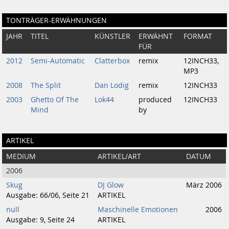
TONTRÄGER-ERWÄHNUNGEN
JAHR
TITEL
KÜNSTLER
ERWÄHNT
FORMAT
FÜR
2012
Semi-Automatic
Clatterbox
remix
12INCH33,
MP3
2008
The Split
Dan Lodig
remix
12INCH33
2003
Ghetto Of The
Lok44
produced
12INCH33
Mind
by
ARTIKEL
MEDIUM
ARTIKEL/ART
DATUM
2006
Skug
DJ Glow
März 2006
Ausgabe: 66/06, Seite 21
ARTIKEL
null
Maschinelle Emotionen
2006
Ausgabe: 9, Seite 24
ARTIKEL