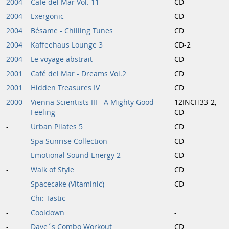
2004
Café del Mar Vol. 11
CD
2004
Exergonic
CD
2004
Bésame - Chilling Tunes
CD
2004
Kaffeehaus Lounge 3
CD-2
2004
Le voyage abstrait
CD
2001
Café del Mar - Dreams Vol.2
CD
2001
Hidden Treasures IV
CD
2000
Vienna Scientists III - A Mighty Good
12INCH33-2,
Feeling
CD
-
Urban Pilates 5
CD
-
Spa Sunrise Collection
CD
-
Emotional Sound Energy 2
CD
-
Walk of Style
CD
-
Spacecake (Vitaminic)
CD
-
Chi: Tastic
-
-
Cooldown
-
-
Dave´s Combo Workout
CD