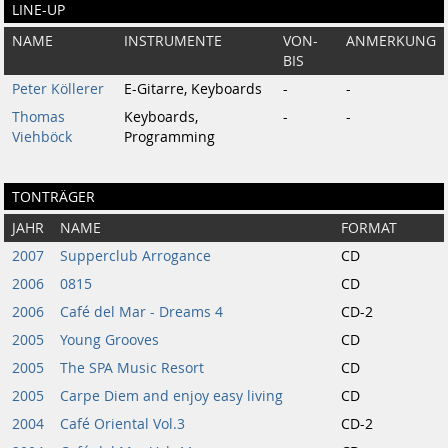
LINE-UP
NAME
INSTRUMENTE
VON-
ANMERKUNG
BIS
Peter Köllerer
E-Gitarre, Keyboards
-
-
Thomas
Keyboards,
-
-
Viehböck
Programming
TONTRÄGER
JAHR
NAME
FORMAT
2007
Supperclub Arrogance
CD
2006
0815
CD
2006
Café del Mar - Dreams 4
CD-2
2005
Young Grooves
CD
2005
The SPA Music Resort
CD
2005
Carpe Diem and enjoy easy living
CD
2004
Café Oriental Vol.3
CD-2