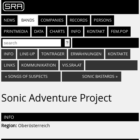
NEWS
BANDS
COMPANIES
RECORDS
PERSONS
PRINTMEDIA
DATA
CHARTS
INFO
KONTAKT
FEM.POP
INFO
LINE-UP
TONTRÄGER
ERWÄHNUNGEN
KONTAKTE
LINKS
KOMMUNIKATION
VIS.SRA.AT
«
SONGS OF SUSPECTS
SONIC BASTARDS
»
Sonic Adventure Project
INFO
Region:
Oberösterreich