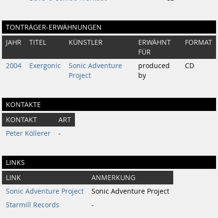
TONTRÄGER-ERWÄHNUNGEN
JAHR
TITEL
KÜNSTLER
ERWÄHNT
FORMAT
FÜR
2004
Exergonic
Sonic Adventure
produced
CD
Project
by
KONTAKTE
KONTAKT
ART
Peter Köllerer
-
LINKS
LINK
ANMERKUNG
Sonic Adventure Project
Sonic Adventure Project
Starmill Records
-