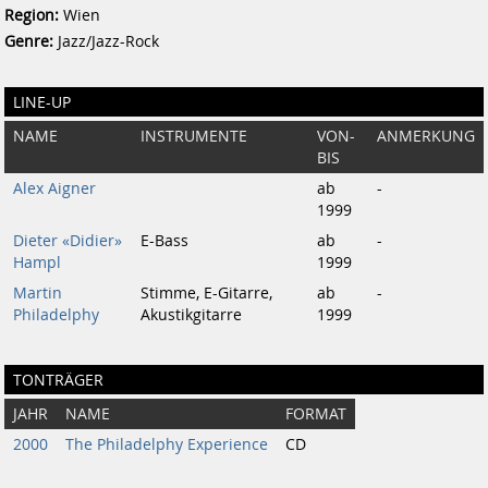
Region:
Wien
Genre:
Jazz/Jazz-Rock
LINE-UP
NAME
INSTRUMENTE
VON-
ANMERKUNG
BIS
Alex Aigner
ab
-
1999
Dieter «Didier»
E-Bass
ab
-
Hampl
1999
Martin
Stimme, E-Gitarre,
ab
-
Philadelphy
Akustikgitarre
1999
TONTRÄGER
JAHR
NAME
FORMAT
2000
The Philadelphy Experience
CD