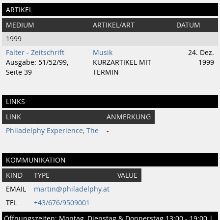
ARTIKEL
MEDIUM
ARTIKEL/ART
DATUM
1999
Falter - Zeitschrift
Musik
24. Dez.
Ausgabe: 51/52/99,
KURZARTIKEL MIT
1999
Seite 39
TERMIN
LINKS
LINK
ANMERKUNG
Philadelphy Experience, The
-
KOMMUNIKATION
KIND
TYPE
VALUE
EMAIL
martin@philadelphy.at
TEL
+43/676/9509001
Öffnungszeiten: Montag, Dienstag & Donnerstag 13:00 - 19:00 |