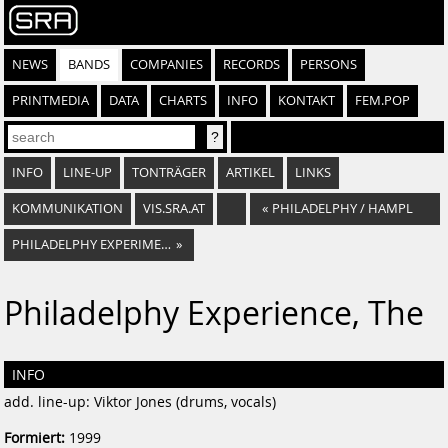
NEWS
BANDS
COMPANIES
RECORDS
PERSONS
PRINTMEDIA
DATA
CHARTS
INFO
KONTAKT
FEM.POP
INFO
LINE-UP
TONTRÄGER
ARTIKEL
LINKS
KOMMUNIKATION
VIS.SRA.AT
«
PHILADELPHY / HAMPL
PHILADELPHY EXPERIMENT
»
Philadelphy Experience, The
INFO
add. line-up: Viktor Jones (drums, vocals)
Formiert:
1999