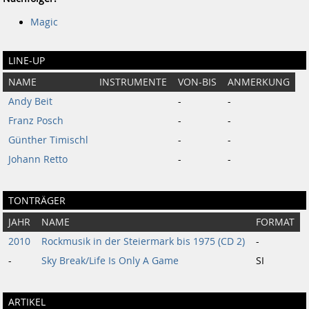
Magic
LINE-UP
NAME
INSTRUMENTE
VON-BIS
ANMERKUNG
Andy Beit
-
-
Franz Posch
-
-
Günther Timischl
-
-
Johann Retto
-
-
TONTRÄGER
JAHR
NAME
FORMAT
2010
Rockmusik in der Steiermark bis 1975 (CD 2)
-
-
Sky Break/Life Is Only A Game
SI
ARTIKEL