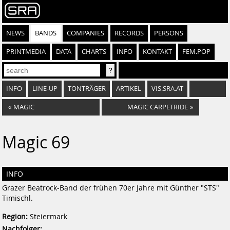
NEWS
BANDS
COMPANIES
RECORDS
PERSONS
PRINTMEDIA
DATA
CHARTS
INFO
KONTAKT
FEM.POP
INFO
LINE-UP
TONTRÄGER
ARTIKEL
VIS.SRA.AT
«
MAGIC
MAGIC CARPETRIDE
»
Magic 69
INFO
Grazer Beatrock-Band der frühen 70er Jahre mit Günther "STS"
Timischl.
Region:
Steiermark
Nachfolger: