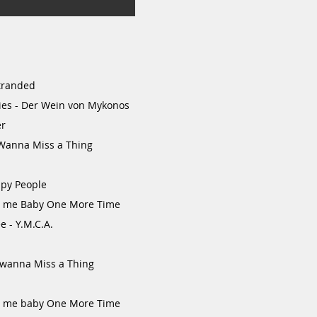
Stranded
ies - Der Wein von Mykonos
er
t Wanna Miss a Thing
ppy People
Hit me Baby One More Time
e - Y.M.C.A.
t wanna Miss a Thing
Hit me baby One More Time