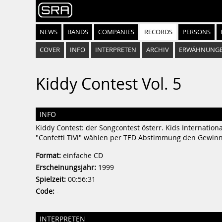
NEWS
BANDS
COMPANIES
RECORDS
PERSONS
COVER
INFO
INTERPRETEN
ARCHIV
ERWÄHNUNG
Kiddy Contest Vol. 5
INFO
Kiddy Contest: der Songcontest österr. Kids Internatio
"Confetti TiVi" wählen per TED Abstimmung den Gewinn
Format:
einfache CD
Erscheinungsjahr:
1999
Spielzeit:
00:56:31
Code:
-
INTERPRETEN