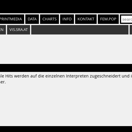
PRINTMEDIA
DATA
CHARTS
INFO
KONTAKT
FEM.POP
EN
VIS.SRA.AT
nale Hits werden auf die einzelnen Interpreten zugeschneidert un
er.