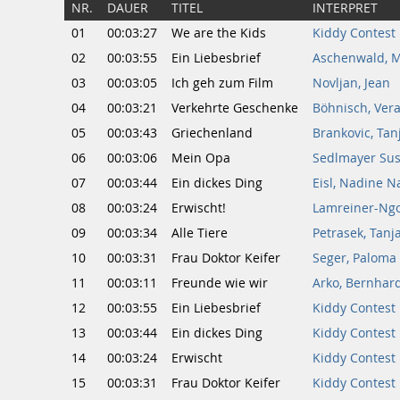
NR.
DAUER
TITEL
INTERPRET
01
00:03:27
We are the Kids
Kiddy Contest 
02
00:03:55
Ein Liebesbrief
Aschenwald, M
03
00:03:05
Ich geh zum Film
Novljan, Jean
04
00:03:21
Verkehrte Geschenke
Böhnisch, Ver
05
00:03:43
Griechenland
Brankovic, Tan
06
00:03:06
Mein Opa
Sedlmayer Su
07
00:03:44
Ein dickes Ding
Eisl, Nadine N
08
00:03:24
Erwischt!
Lamreiner-Ngo
09
00:03:34
Alle Tiere
Petrasek, Tanj
10
00:03:31
Frau Doktor Keifer
Seger, Paloma
11
00:03:11
Freunde wie wir
Arko, Bernhard
12
00:03:55
Ein Liebesbrief
Kiddy Contest
13
00:03:44
Ein dickes Ding
Kiddy Contest
14
00:03:24
Erwischt
Kiddy Contest
15
00:03:31
Frau Doktor Keifer
Kiddy Contest