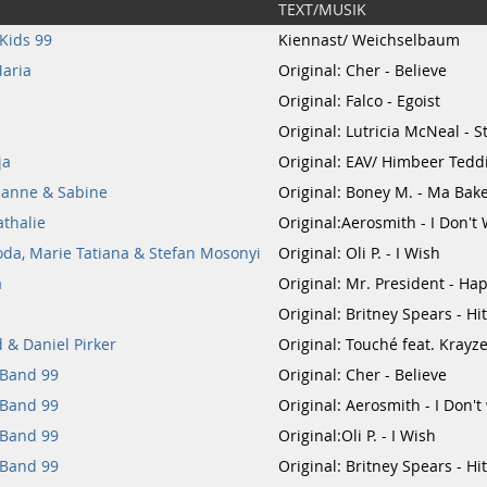
TEXT/MUSIK
Kids 99
Kiennast/ Weichselbaum
aria
Original: Cher - Believe
Original: Falco - Egoist
a
Original: Lutricia McNeal - 
ja
Original: EAV/ Himbeer Tedd
sanne & Sabine
Original: Boney M. - Ma Bak
athalie
Original:Aerosmith - I Don'
da, Marie Tatiana & Stefan Mosonyi
Original: Oli P. - I Wish
a
Original: Mr. President - Ha
Original: Britney Spears - 
 & Daniel Pirker
Original: Touché feat. Krayze
 Band 99
Original: Cher - Believe
 Band 99
Original: Aerosmith - I Don'
 Band 99
Original:Oli P. - I Wish
 Band 99
Original: Britney Spears - 