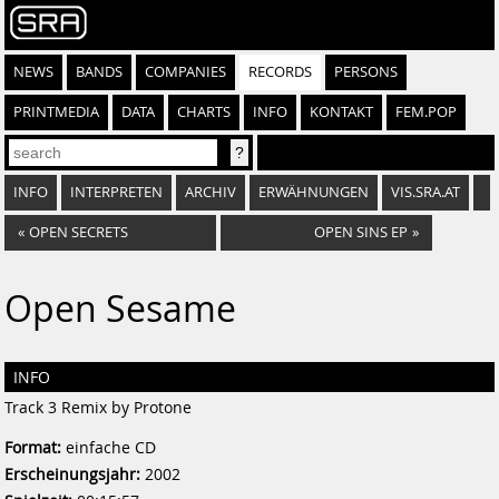
NEWS
BANDS
COMPANIES
RECORDS
PERSONS
PRINTMEDIA
DATA
CHARTS
INFO
KONTAKT
FEM.POP
INFO
INTERPRETEN
ARCHIV
ERWÄHNUNGEN
VIS.SRA.AT
«
OPEN SECRETS
OPEN SINS EP
»
Open Sesame
INFO
Track 3 Remix by Protone
Format:
einfache CD
Erscheinungsjahr:
2002