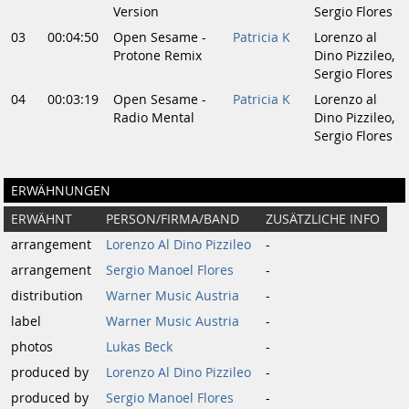
Version
Sergio Flores
03
00:04:50
Open Sesame -
Patricia K
Lorenzo al
Protone Remix
Dino Pizzileo,
Sergio Flores
04
00:03:19
Open Sesame -
Patricia K
Lorenzo al
Radio Mental
Dino Pizzileo,
Sergio Flores
ERWÄHNUNGEN
ERWÄHNT
PERSON/FIRMA/BAND
ZUSÄTZLICHE INFO
arrangement
Lorenzo Al Dino Pizzileo
-
arrangement
Sergio Manoel Flores
-
distribution
Warner Music Austria
-
label
Warner Music Austria
-
photos
Lukas Beck
-
produced by
Lorenzo Al Dino Pizzileo
-
produced by
Sergio Manoel Flores
-