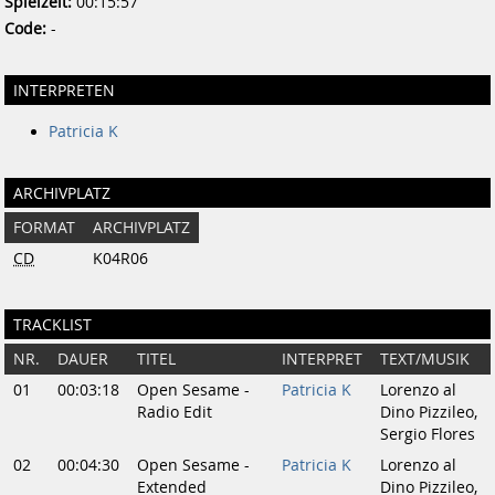
Spielzeit:
00:15:57
Code:
-
INTERPRETEN
Patricia K
ARCHIVPLATZ
FORMAT
ARCHIVPLATZ
CD
K04R06
TRACKLIST
NR.
DAUER
TITEL
INTERPRET
TEXT/MUSIK
01
00:03:18
Open Sesame -
Patricia K
Lorenzo al
Radio Edit
Dino Pizzileo,
Sergio Flores
02
00:04:30
Open Sesame -
Patricia K
Lorenzo al
Extended
Dino Pizzileo,