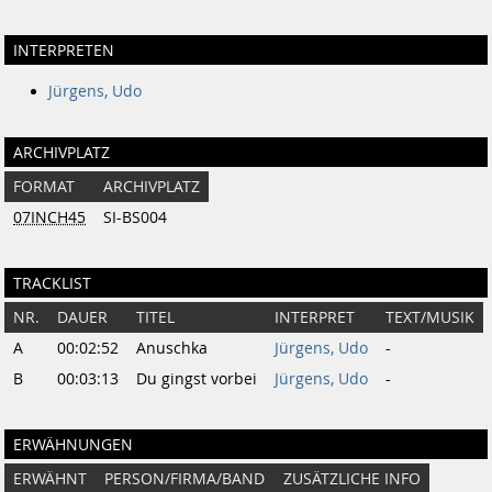
INTERPRETEN
Jürgens, Udo
ARCHIVPLATZ
FORMAT
ARCHIVPLATZ
07INCH45
SI-BS004
TRACKLIST
NR.
DAUER
TITEL
INTERPRET
TEXT/MUSIK
A
00:02:52
Anuschka
Jürgens, Udo
-
B
00:03:13
Du gingst vorbei
Jürgens, Udo
-
ERWÄHNUNGEN
ERWÄHNT
PERSON/FIRMA/BAND
ZUSÄTZLICHE INFO