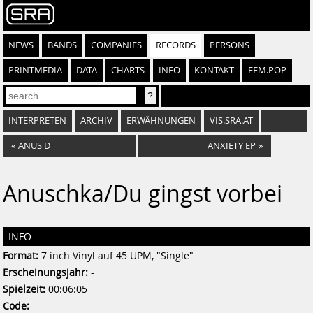
NEWS
BANDS
COMPANIES
RECORDS
PERSONS
PRINTMEDIA
DATA
CHARTS
INFO
KONTAKT
FEM.POP
INTERPRETEN
ARCHIV
ERWÄHNUNGEN
VIS.SRA.AT
«
ANUS D
ANXIETY EP
»
Anuschka/Du gingst vorbei
INFO
Format:
7 inch Vinyl auf 45 UPM, "Single"
Erscheinungsjahr:
-
Spielzeit:
00:06:05
Code:
-