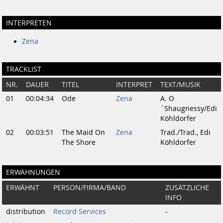
INTERPRETEN
Zena
TRACKLIST
NR.
DAUER
TITEL
INTERPRET
TEXT/MUSIK
01
00:04:34
Ode
Zena
A. O
´Shaugnessy/Edi
Köhldorfer
02
00:03:51
The Maid On
Zena
Trad./Trad., Edi
The Shore
Köhldorfer
ERWÄHNUNGEN
ERWÄHNT
PERSON/FIRMA/BAND
ZUSÄTZLICHE
INFO
distribution
Record Services
-