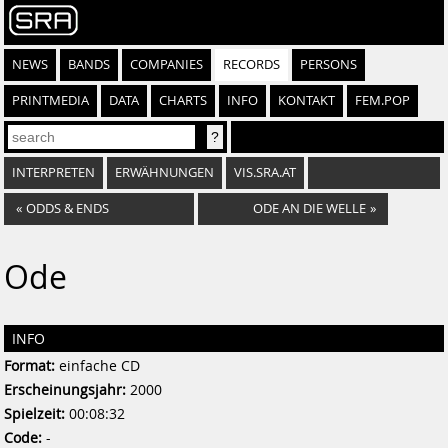
NEWS
BANDS
COMPANIES
RECORDS
PERSONS
PRINTMEDIA
DATA
CHARTS
INFO
KONTAKT
FEM.POP
INTERPRETEN
ERWÄHNUNGEN
VIS.SRA.AT
«
ODDS & ENDS
ODE AN DIE WELLE
»
Ode
INFO
Format:
einfache CD
Erscheinungsjahr:
2000
Spielzeit:
00:08:32
Code:
-