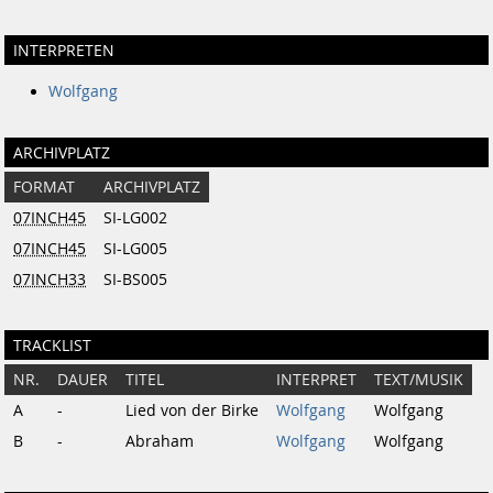
INTERPRETEN
Wolfgang
ARCHIVPLATZ
FORMAT
ARCHIVPLATZ
07INCH45
SI-LG002
07INCH45
SI-LG005
07INCH33
SI-BS005
TRACKLIST
NR.
DAUER
TITEL
INTERPRET
TEXT/MUSIK
A
-
Lied von der Birke
Wolfgang
Wolfgang
B
-
Abraham
Wolfgang
Wolfgang