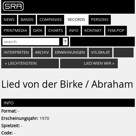
NEWS
BANDS
COMPANIES
RECORDS
PERSONS
PRINTMEDIA
DATA
CHARTS
INFO
KONTAKT
FEM.POP
INTERPRETEN
ARCHIV
ERWÄHNUNGEN
VIS.SRA.AT
«
LIECHTENSTEIN
LIED WIEN WIR
»
Lied von der Birke / Abraham
INFO
Format:
-
Erscheinungsjahr:
1970
Spielzeit:
-
Code:
-