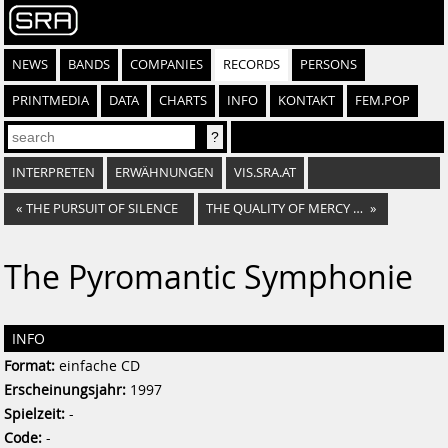
NEWS
BANDS
COMPANIES
RECORDS
PERSONS
PRINTMEDIA
DATA
CHARTS
INFO
KONTAKT
FEM.POP
INTERPRETEN
ERWÄHNUNGEN
VIS.SRA.AT
«
THE PURSUIT OF SILENCE
THE QUALITY OF MERCY / VOR LAUTER FEIGHEIT GIBT ES KEIN ERBARMEN
»
The Pyromantic Symphonie
INFO
Format:
einfache CD
Erscheinungsjahr:
1997
Spielzeit:
-
Code:
-