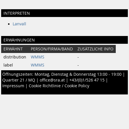
INTERPRETEN
Lanvall
ERWÄHNUNGEN
ERWÄHNT
PERSON/FIRMA/BAND
ZUSÄTZLICHE INFO
distribution
WMMS
-
label
WMMS
-
Öffnungszeiten: Montag, Dienstag & Donnerstag 13:00 - 19:00 |
Quartier 21 / MQ
|
office@sra.at
|
+43/(0)1/526 47 15
|
Impressum
|
Cookie Richtlinie / Cookie Policy