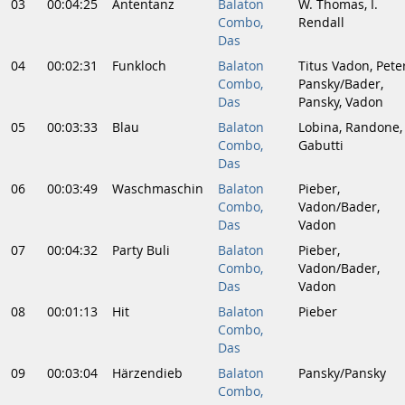
03
00:04:25
Äntentanz
Balaton
W. Thomas, I.
Combo,
Rendall
Das
04
00:02:31
Funkloch
Balaton
Titus Vadon, Pete
Combo,
Pansky/Bader,
Das
Pansky, Vadon
05
00:03:33
Blau
Balaton
Lobina, Randone,
Combo,
Gabutti
Das
06
00:03:49
Waschmaschin
Balaton
Pieber,
Combo,
Vadon/Bader,
Das
Vadon
07
00:04:32
Party Buli
Balaton
Pieber,
Combo,
Vadon/Bader,
Das
Vadon
08
00:01:13
Hit
Balaton
Pieber
Combo,
Das
09
00:03:04
Härzendieb
Balaton
Pansky/Pansky
Combo,