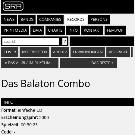
NEWS
BANDS
COMPANIES
RECORDS
PERSONS
PRINTMEDIA
DATA
CHARTS
INFO
KONTAKT
FEM.POP
COVER
INTERPRETEN
ARCHIV
ERWÄHNUNGEN
VIS.SRA.AT
«
DAS ALIBI / IM RHYTHMUS DEINES HERZSCHLAGS
DAS BESTE
»
Das Balaton Combo
INFO
Format:
einfache CD
Erscheinungsjahr:
2000
Spielzeit:
00:50:23
Code:
-