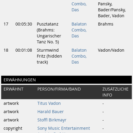
Combo,
Pansky,
Das
Bader/Pansky,
Bader, Vadon
17
00:05:30
Pusztatanz
Balaton
Brahms
(Brahms:
Combo,
Ungarischer
Das
Tanz No. 5)
18
00:01:08
Sturmwind
Balaton
Vadon/Vadon
Fritz (hidden
Combo,
track)
Das
ERWÄHNUNGEN
ERWÄHNT
PERSON/FIRMA/BAND
ZUSÄTZLICHE
INFO
artwork
Titus Vadon
-
artwork
Harald Bauer
-
artwork
Stoffl Birkmayr
-
copyright
Sony Music Entertainment
-