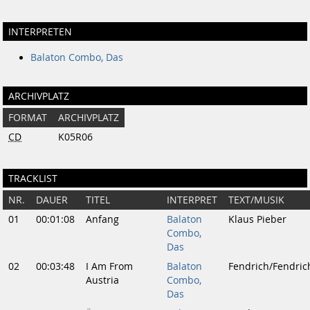
INTERPRETEN
Balaton Combo, Das
ARCHIVPLATZ
FORMAT
ARCHIVPLATZ
CD
K05R06
TRACKLIST
NR.
DAUER
TITEL
INTERPRET
TEXT/MUSIK
01
00:01:08
Anfang
Balaton
Klaus Pieber
Combo,
Das
02
00:03:48
I Am From
Balaton
Fendrich/Fendric
Austria
Combo,
Das