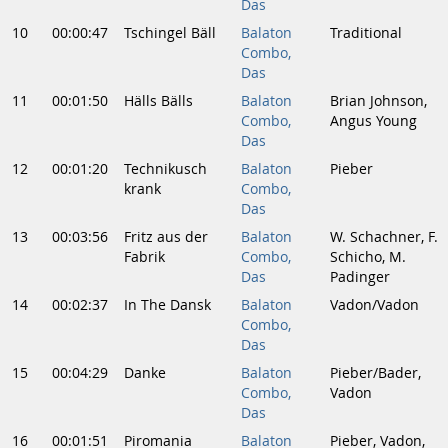
Das
10
00:00:47
Tschingel Bäll
Balaton
Traditional
Combo,
Das
11
00:01:50
Hälls Bälls
Balaton
Brian Johnson,
Combo,
Angus Young
Das
12
00:01:20
Technikusch
Balaton
Pieber
krank
Combo,
Das
13
00:03:56
Fritz aus der
Balaton
W. Schachner, F.
Fabrik
Combo,
Schicho, M.
Das
Padinger
14
00:02:37
In The Dansk
Balaton
Vadon/Vadon
Combo,
Das
15
00:04:29
Danke
Balaton
Pieber/Bader,
Combo,
Vadon
Das
16
00:01:51
Piromania
Balaton
Pieber, Vadon,