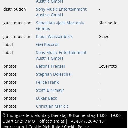
Austria GmbH
distribution
Sony Music Entertainment
-
Austria GmbH
guestmusician
Sebastian «Jack Marroni»
Klarinette
Grimus
guestmusician
Klaus Weissenböck
Geige
label
GiG Records
-
label
Sony Music Entertainment
-
Austria GmbH
photos
Bettina Frenzel
Coverfoto
photos
Stephan Doleschal
-
photos
Felice Frank
-
photos
Stoffl Birkmayr
-
photos
Lukas Beck
-
photos
Christian Maricic
-
Öffnungszeiten: Montag, Dienstag & Donnerstag 13:00 - 19:00 |
Quartier 21 / MQ
|
office@sra.at
|
+43/(0)1/526 47 15
|
Impressum
|
Cookie Richtlinie / Cookie Policy