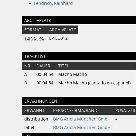
Fendrich, Rainhard
ARCHIVPLATZ
FORMAT
ARCHIVPLATZ
12INCH45
LP-LG012
TRACKLIST
NR.
DAUER
TITEL
A
00:04:54
Macho Macho
B
00:04:54
Macho Macho (cantado en espanol)
ERWÄHNUNGEN
ERWÄHNT
PERSON/FIRMA/BAND
ZUSÄTZLI
distribution
BMG Ariola München GmbH
-
label
BMG Ariola München GmbH
-