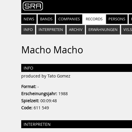
NEWS
BANDS
COMPANIES
RECORDS
PERSONS
INFO
INTERPRETEN
ARCHIV
ERWÄHNUNGEN
VIS.
Macho Macho
INFO
produced by Tato Gomez
Format:
-
Erscheinungsjahr:
1988
Spielzeit:
00:09:48
Code:
611 549
INTERPRETEN