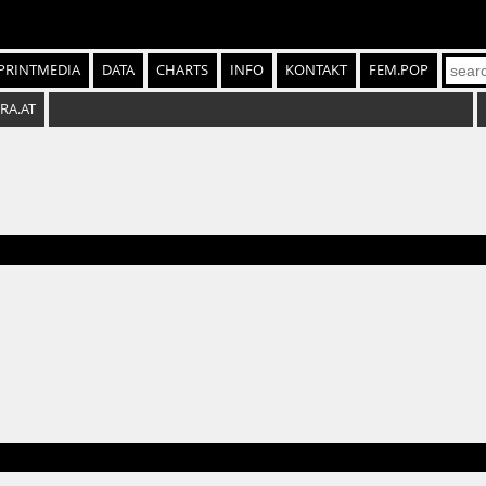
PRINTMEDIA
DATA
CHARTS
INFO
KONTAKT
FEM.POP
SRA.AT