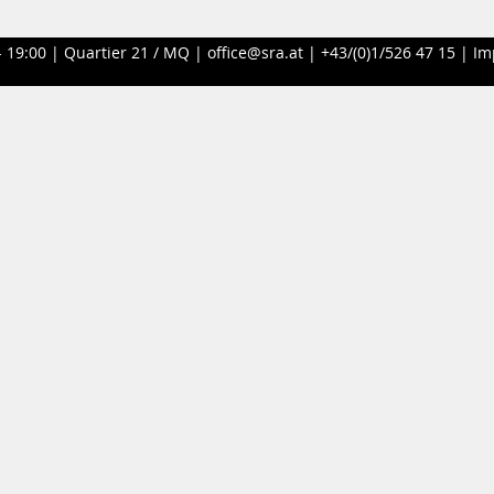
- 19:00 |
Quartier 21 / MQ
|
office@sra.at
|
+43/(0)1/526 47 15
|
Im