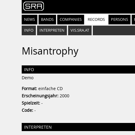
NEWS
BANDS
COMPANIES
RECORDS
PERSONS
INFO
INTERPRETEN
VIS.SRA.AT
Misantrophy
INFO
Demo
Format:
einfache CD
Erscheinungsjahr:
2000
Spielzeit:
-
Code:
-
INTERPRETEN