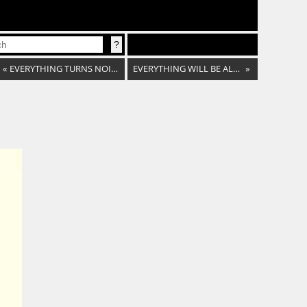
«
EVERYTHING TURNS NOIRE
EVERYTHING WILL BE ALRIGHT
»