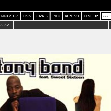
PRINTMEDIA
DATA
CHARTS
INFO
KONTAKT
FEM.POP
.SRA.AT