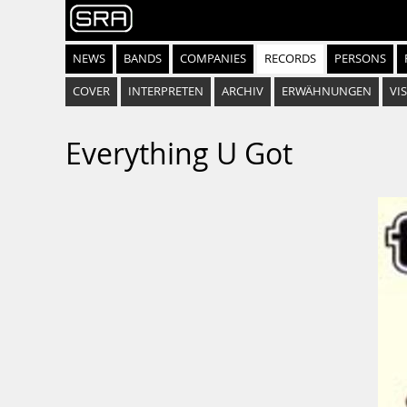
NEWS
BANDS
COMPANIES
RECORDS
PERSONS
COVER
INTERPRETEN
ARCHIV
ERWÄHNUNGEN
VIS
Everything U Got