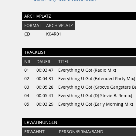
ARCHIVPLATZ
FORMAT
ARCHIVPLATZ
CD
K04R01
TRACKLIST
NR.
DAUER
TITEL
01
00:03:47
Everything U Got (Radio Mix)
02
00:04:31
Everything U Got (Extended Party Mix)
03
00:05:28
Everything U Got (Groove Gangsters B
04
00:05:41
Everything U Got (DJ Stevie B. Remix)
05
00:03:29
Everything U Got (Early Morning Mix)
ERWÄHNUNGEN
ERWÄHNT
PERSON/FIRMA/BAND