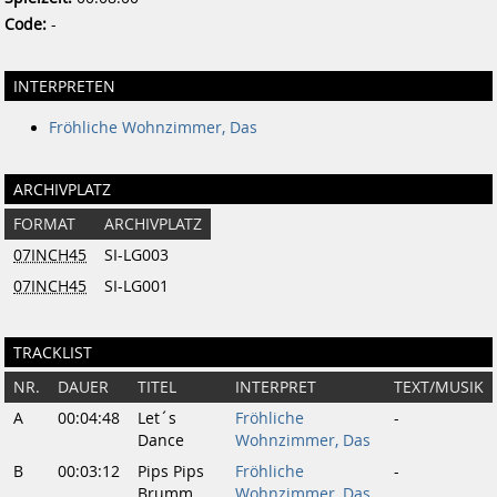
Code:
-
INTERPRETEN
Fröhliche Wohnzimmer, Das
ARCHIVPLATZ
FORMAT
ARCHIVPLATZ
07INCH45
SI-LG003
07INCH45
SI-LG001
TRACKLIST
NR.
DAUER
TITEL
INTERPRET
TEXT/MUSIK
A
00:04:48
Let´s
Fröhliche
-
Dance
Wohnzimmer, Das
B
00:03:12
Pips Pips
Fröhliche
-
Brumm
Wohnzimmer, Das