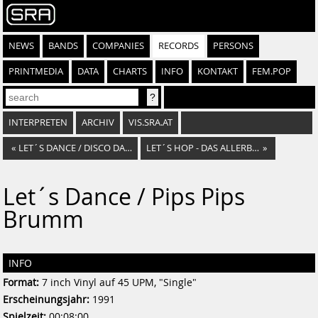
NEWS
BANDS
COMPANIES
RECORDS
PERSONS
PRINTMEDIA
DATA
CHARTS
INFO
KONTAKT
FEM.POP
INTERPRETEN
ARCHIV
VIS.SRA.AT
«
LET´S DANCE / DISCO DANCE
LET´S HOP - DAS ALLERBESTE ABER FESTE
»
Let´s Dance / Pips Pips
Brumm
INFO
Format:
7 inch Vinyl auf 45 UPM, "Single"
Erscheinungsjahr:
1991
Spielzeit:
00:08:00