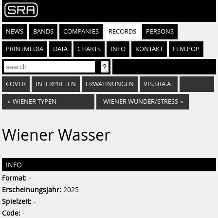
NEWS
BANDS
COMPANIES
RECORDS
PERSONS
PRINTMEDIA
DATA
CHARTS
INFO
KONTAKT
FEM.POP
COVER
INTERPRETEN
ERWÄHNUNGEN
VIS.SRA.AT
«
WIENER TYPEN
WIENER WUNDER/STRESS
»
Wiener Wasser
INFO
Format:
-
Erscheinungsjahr:
2025
Spielzeit:
-
Code:
-