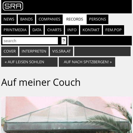
NEWS
BANDS
COMPANIES
RECORDS
PERSONS
PRINTMEDIA
DATA
CHARTS
INFO
KONTAKT
FEM.POP
COVER
INTERPRETEN
VIS.SRA.AT
«
AUF LEISEN SOHLEN
AUF NACH SPITZBERGEN!
»
Auf meiner Couch