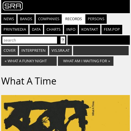
NEWS
BANDS
COMPANIES
RECORDS
PERSONS
PRINTMEDIA
DATA
CHARTS
INFO
KONTAKT
FEM.POP
COVER
INTERPRETEN
VIS.SRA.AT
«
WHAT A FUNKY NIGHT
WHAT AM I WAITING FOR
»
What A Time