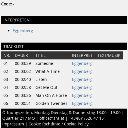
Code:
-
INTERPRETEN
Eggenberg
TRACKLIST
NR.
DAUER
TITEL
INTERPRET
TEXT/MUSIK
01
00:03:39
Someone
Eggenberg
-
02
00:03:02
What A Time
Eggenberg
-
03
00:02:40
Listen
Eggenberg
-
04
00:02:58
Get Me Out
Eggenberg
-
05
00:03:26
Man On A Horse
Eggenberg
-
06
00:00:51
Golden Twenties
Eggenberg
-
Öffnungszeiten: Montag, Dienstag & Donnerstag 13:00 - 19:00 |
Quartier 21 / MQ
|
office@sra.at
|
+43/(0)1/526 47 15
|
Impressum
|
Cookie Richtlinie / Cookie Policy