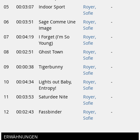
05
00:03:07
Indoor Sport
Royer,
-
Sofie
06
00:03:51
Sage Comme Une
Royer,
-
Image
Sofie
07
00:04:19
I Forget (I'm So
Royer,
-
Young)
Sofie
08
00:02:51
Ghost Town
Royer,
-
Sofie
09
00:00:38
Tigerbunny
Royer,
-
Sofie
10
00:04:34
Lights out Baby,
Royer,
-
Entropy!
Sofie
11
00:03:53
Saturdee Nite
Royer,
-
Sofie
12
00:02:43
Fassbinder
Royer,
-
Sofie
ERWÄHNUNGEN