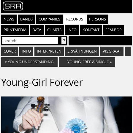
NEWS
BANDS
COMPANIES
RECORDS
PERSONS
PRINTMEDIA
DATA
CHARTS
INFO
KONTAKT
FEM.POP
COVER
INFO
INTERPRETEN
ERWÄHNUNGEN
VIS.SRA.AT
«
YOUNG UNDERSTANDING
YOUNG, FREE & SINGLE
»
Young-Girl Forever