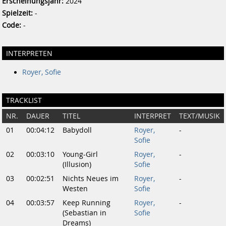
Erscheinungsjahr:
2024
Spielzeit:
-
Code:
-
INTERPRETEN
Royer, Sofie
TRACKLIST
NR.
DAUER
TITEL
INTERPRET
TEXT/MUSIK
01
00:04:12
Babydoll
Royer,
-
Sofie
02
00:03:10
Young-Girl
Royer,
-
(Illusion)
Sofie
03
00:02:51
Nichts Neues im
Royer,
-
Westen
Sofie
04
00:03:57
Keep Running
Royer,
-
(Sebastian in
Sofie
Dreams)