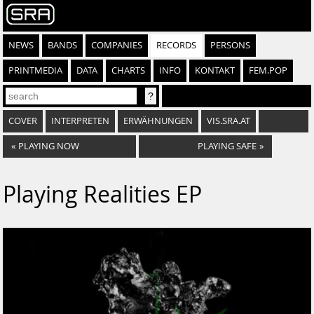
NEWS
BANDS
COMPANIES
RECORDS
PERSONS
PRINTMEDIA
DATA
CHARTS
INFO
KONTAKT
FEM.POP
COVER
INTERPRETEN
ERWÄHNUNGEN
VIS.SRA.AT
«
PLAYING NOW
PLAYING SAFE
»
Playing Realities EP