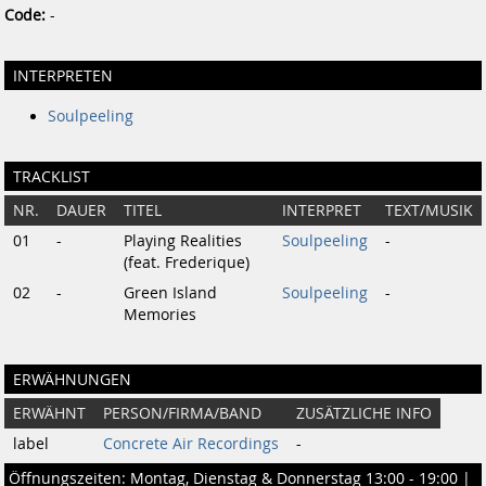
Code:
-
INTERPRETEN
Soulpeeling
TRACKLIST
NR.
DAUER
TITEL
INTERPRET
TEXT/MUSIK
01
-
Playing Realities
Soulpeeling
-
(feat. Frederique)
02
-
Green Island
Soulpeeling
-
Memories
ERWÄHNUNGEN
ERWÄHNT
PERSON/FIRMA/BAND
ZUSÄTZLICHE INFO
label
Concrete Air Recordings
-
Öffnungszeiten: Montag, Dienstag & Donnerstag 13:00 - 19:00 |