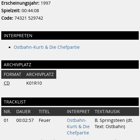
Erscheinungsjahr:
1997
Spielzeit:
00:44:08
Code:
74321 529742
INTERPRETEN
Ostbahn-Kurti & Die Chefpartie
ARCHIVPLATZ
FORMAT
ARCHIVPLATZ
CD
K01R10
TRACKLIST
NR.
DAUER
TITEL
INTERPRET
TEXT/MUSIK
01
00:02:57
Feuer
Ostbahn-
B. Springsteen (dt.
Kurti & Die
Text: Ostbahn)
Chefpartie