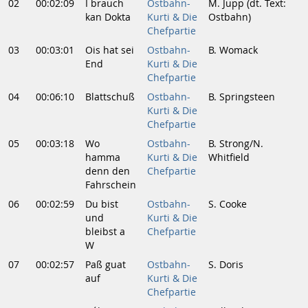
02
00:02:09
I brauch
Ostbahn-
M. Jupp (dt. Text:
kan Dokta
Kurti & Die
Ostbahn)
Chefpartie
03
00:03:01
Ois hat sei
Ostbahn-
B. Womack
End
Kurti & Die
Chefpartie
04
00:06:10
Blattschuß
Ostbahn-
B. Springsteen
Kurti & Die
Chefpartie
05
00:03:18
Wo
Ostbahn-
B. Strong/N.
hamma
Kurti & Die
Whitfield
denn den
Chefpartie
Fahrschein
06
00:02:59
Du bist
Ostbahn-
S. Cooke
und
Kurti & Die
bleibst a
Chefpartie
W
07
00:02:57
Paß guat
Ostbahn-
S. Doris
auf
Kurti & Die
Chefpartie