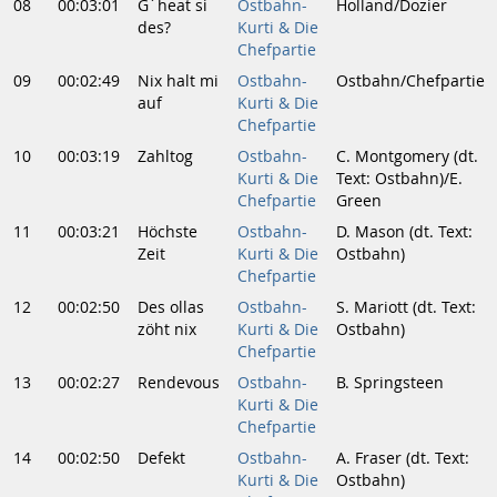
08
00:03:01
G´heat si
Ostbahn-
Holland/Dozier
des?
Kurti & Die
Chefpartie
09
00:02:49
Nix halt mi
Ostbahn-
Ostbahn/Chefpartie
auf
Kurti & Die
Chefpartie
10
00:03:19
Zahltog
Ostbahn-
C. Montgomery (dt.
Kurti & Die
Text: Ostbahn)/E.
Chefpartie
Green
11
00:03:21
Höchste
Ostbahn-
D. Mason (dt. Text:
Zeit
Kurti & Die
Ostbahn)
Chefpartie
12
00:02:50
Des ollas
Ostbahn-
S. Mariott (dt. Text:
zöht nix
Kurti & Die
Ostbahn)
Chefpartie
13
00:02:27
Rendevous
Ostbahn-
B. Springsteen
Kurti & Die
Chefpartie
14
00:02:50
Defekt
Ostbahn-
A. Fraser (dt. Text:
Kurti & Die
Ostbahn)