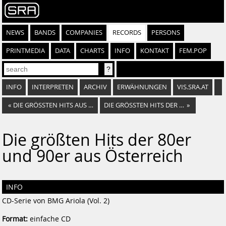
NEWS
BANDS
COMPANIES
RECORDS
PERSONS
PRINTMEDIA
DATA
CHARTS
INFO
KONTAKT
FEM.POP
INFO
INTERPRETEN
ARCHIV
ERWÄHNUNGEN
VIS.SRA.AT
«
DIE GRÖSSTEN HITS AUS 25 JAHREN
DIE GRÖSSTEN HITS DER 80ER UND 90ER AUS ÖSTERREICH - BEST OF 1010 CITY BEAT
»
Die größten Hits der 80er
und 90er aus Österreich
INFO
CD-Serie von BMG Ariola (Vol. 2)
Format:
einfache CD