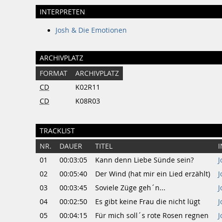
INTERPRETEN
Josh & Die Emotionen
ARCHIVPLATZ
FORMAT
ARCHIVPLATZ
CD
K02R11
CD
K08R03
TRACKLIST
NR.
DAUER
TITEL
01
00:03:05
Kann denn Liebe Sünde sein?
J
02
00:05:40
Der Wind (hat mir ein Lied erzählt)
J
03
00:03:45
Soviele Züge geh´n...
J
04
00:02:50
Es gibt keine Frau die nicht lügt
J
05
00:04:15
Für mich soll´s rote Rosen regnen
J