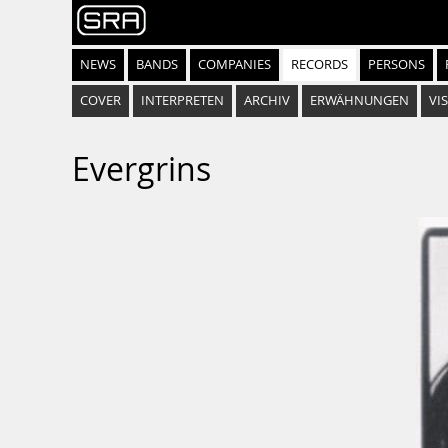
NEWS
BANDS
COMPANIES
RECORDS
PERSONS
COVER
INTERPRETEN
ARCHIV
ERWÄHNUNGEN
VIS
Evergrins