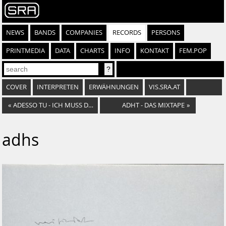
NEWS
BANDS
COMPANIES
RECORDS
PERSONS
PRINTMEDIA
DATA
CHARTS
INFO
KONTAKT
FEM.POP
COVER
INTERPRETEN
ERWÄHNUNGEN
VIS.SRA.AT
«
ADESSO TU - ICH MUSS DA DURCH / NUR DU
ADHT - DAS MIXTAPE
»
adhs