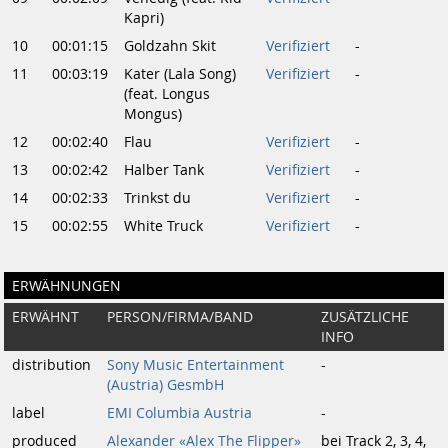
Kapri)
10
00:01:15
Goldzahn Skit
Verifiziert
-
11
00:03:19
Kater (Lala Song)
Verifiziert
-
(feat. Longus
Mongus)
12
00:02:40
Flau
Verifiziert
-
13
00:02:42
Halber Tank
Verifiziert
-
14
00:02:33
Trinkst du
Verifiziert
-
15
00:02:55
White Truck
Verifiziert
-
ERWÄHNUNGEN
ERWÄHNT
PERSON/FIRMA/BAND
ZUSÄTZLICHE
INFO
distribution
Sony Music Entertainment
-
(Austria) GesmbH
label
EMI Columbia Austria
-
produced
Alexander «Alex The Flipper»
bei Track 2, 3, 4,