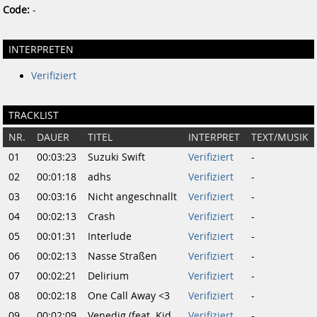
Code:
-
INTERPRETEN
Verifiziert
TRACKLIST
NR.
DAUER
TITEL
INTERPRET
TEXT/MUSIK
01
00:03:23
Suzuki Swift
Verifiziert
-
02
00:01:18
adhs
Verifiziert
-
03
00:03:16
Nicht angeschnallt
Verifiziert
-
04
00:02:13
Crash
Verifiziert
-
05
00:01:31
Interlude
Verifiziert
-
06
00:02:13
Nasse Straßen
Verifiziert
-
07
00:02:21
Delirium
Verifiziert
-
08
00:02:18
One Call Away <3
Verifiziert
-
09
00:02:09
Venedig (feat. Kid
Verifiziert
-