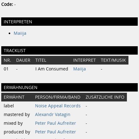
Code:
-
INTERPRETEN
Maiija
TRACKLIST
NR.
DAUER
TITEL
INTERPRET
TEXT/MUSIK
01
-
I Am Consumed
Maiija
-
ERWÄHNUNGEN
ERWÄHNT
PERSON/FIRMA/BAND
ZUSÄTZLICHE INFO
label
Noise Appeal Records
-
mastered by
Alexandr Vatagin
-
mixed by
Peter Paul Aufreiter
-
produced by
Peter Paul Aufreiter
-