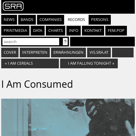
NEWS
BANDS
COMPANIES
RECORDS
PERSONS
PRINTMEDIA
DATA
CHARTS
INFO
KONTAKT
FEM.POP
COVER
INTERPRETEN
ERWÄHNUNGEN
VIS.SRA.AT
«
I AM CEREALS
I AM FALLING TONIGHT
»
I Am Consumed