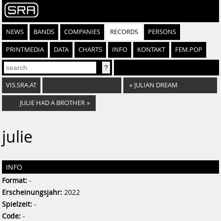
NEWS
BANDS
COMPANIES
RECORDS
PERSONS
PRINTMEDIA
DATA
CHARTS
INFO
KONTAKT
FEM.POP
VIS.SRA.AT
«
JULIAN DREAM
JULIE HAD A BROTHER
»
julie
INFO
Format:
-
Erscheinungsjahr:
2022
Spielzeit:
-
Code:
-