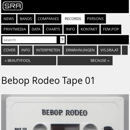
NEWS
BANDS
COMPANIES
RECORDS
PERSONS
PRINTMEDIA
DATA
CHARTS
INFO
KONTAKT
FEM.POP
COVER
INFO
INTERPRETEN
ERWÄHNUNGEN
VIS.SRA.AT
«
BEAUTYFOOL
BECAUSE
»
Bebop Rodeo Tape 01