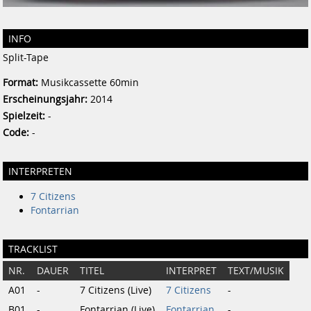
INFO
Split-Tape
Format:
Musikcassette 60min
Erscheinungsjahr:
2014
Spielzeit:
-
Code:
-
INTERPRETEN
7 Citizens
Fontarrian
TRACKLIST
NR.
DAUER
TITEL
INTERPRET
TEXT/MUSIK
A01
-
7 Citizens (Live)
7 Citizens
-
B01
-
Fontarrian (Live)
Fontarrian
-