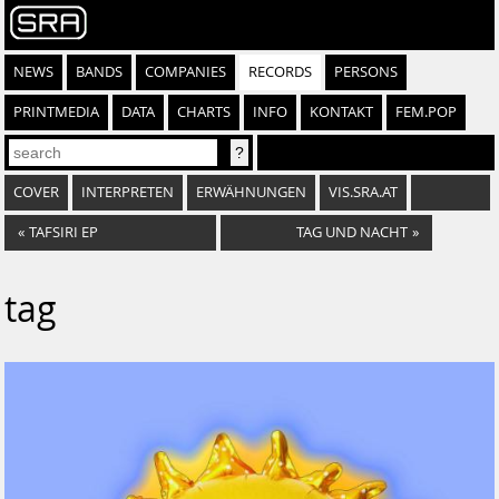
NEWS
BANDS
COMPANIES
RECORDS
PERSONS
PRINTMEDIA
DATA
CHARTS
INFO
KONTAKT
FEM.POP
COVER
INTERPRETEN
ERWÄHNUNGEN
VIS.SRA.AT
«
TAFSIRI EP
TAG UND NACHT
»
tag