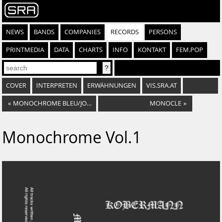
NEWS
BANDS
COMPANIES
RECORDS
PERSONS
PRINTMEDIA
DATA
CHARTS
INFO
KONTAKT
FEM.POP
COVER
INTERPRETEN
ERWÄHNUNGEN
VIS.SRA.AT
«
MONOCHROME BLEU/JOSEF K. NOYCE "SPLIT-TAPE"
MONOCLE
»
Monochrome Vol​.​1