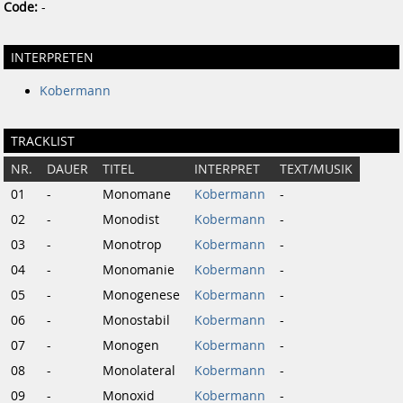
Code:
-
INTERPRETEN
Kobermann
TRACKLIST
NR.
DAUER
TITEL
INTERPRET
TEXT/MUSIK
01
-
Monomane
Kobermann
-
02
-
Monodist
Kobermann
-
03
-
Monotrop
Kobermann
-
04
-
Monomanie
Kobermann
-
05
-
Monogenese
Kobermann
-
06
-
Monostabil
Kobermann
-
07
-
Monogen
Kobermann
-
08
-
Monolateral
Kobermann
-
09
-
Monoxid
Kobermann
-