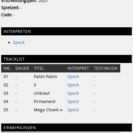
Erscheinungsjahr:
2021
Spielzeit:
-
Code:
-
INTERPRETEN
Speck
TRACKLIST
NR.
DAUER
TITEL
INTERPRET
TEXT/MUSIK
01
-
Palim Palim
Speck
-
02
-
II
Speck
-
03
-
Unkraut
Speck
-
04
-
Firmament
Speck
-
05
-
Mega Chonk ∞
Speck
-
ERWÄHNUNGEN