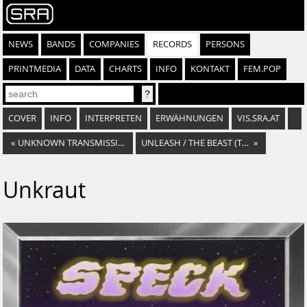
NEWS
BANDS
COMPANIES
RECORDS
PERSONS
PRINTMEDIA
DATA
CHARTS
INFO
KONTAKT
FEM.POP
COVER
INFO
INTERPRETEN
ERWÄHNUNGEN
VIS.SRA.AT
«
UNKNOWN TRANSMISSION
UNLEASH / THE BEAST (THE REMIXES)
»
Unkraut