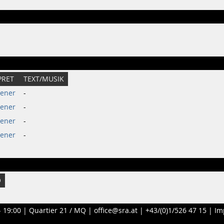
PRET
TEXT/MUSIK
iener
-
iener
-
iener
-
iener
-
O
- 19:00 |
Quartier 21 / MQ
|
office@sra.at
|
+43/(0)1/526 47 15
|
Im