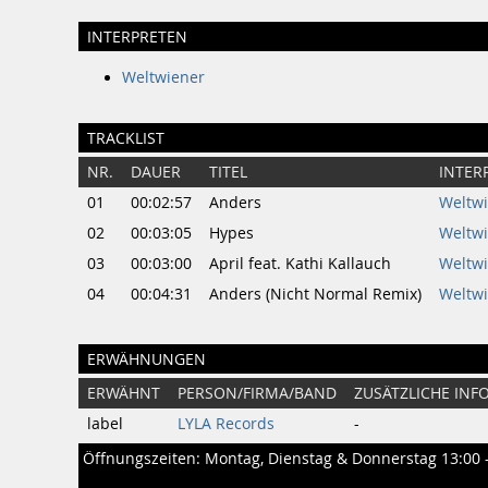
INTERPRETEN
Weltwiener
TRACKLIST
NR.
DAUER
TITEL
INTER
01
00:02:57
Anders
Weltw
02
00:03:05
Hypes
Weltw
03
00:03:00
April feat. Kathi Kallauch
Weltw
04
00:04:31
Anders (Nicht Normal Remix)
Weltw
ERWÄHNUNGEN
ERWÄHNT
PERSON/FIRMA/BAND
ZUSÄTZLICHE INF
label
LYLA Records
-
Öffnungszeiten: Montag, Dienstag & Donnerstag 13:00 