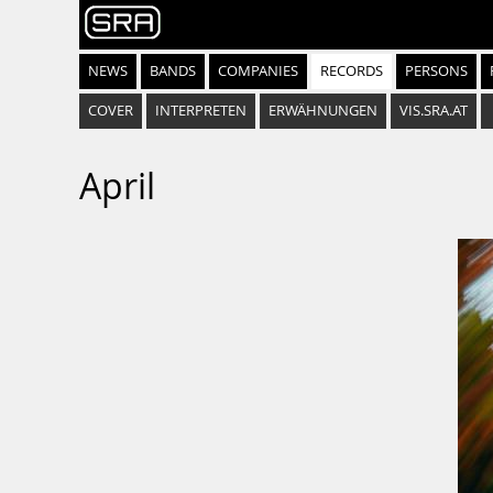
NEWS
BANDS
COMPANIES
RECORDS
PERSONS
COVER
INTERPRETEN
ERWÄHNUNGEN
VIS.SRA.AT
April