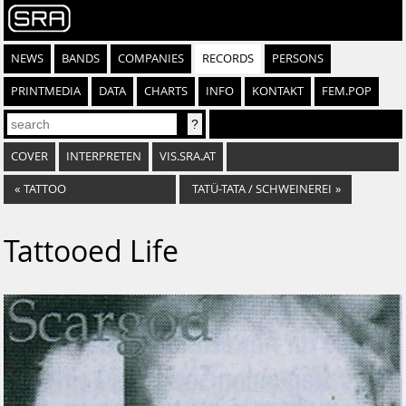
NEWS
BANDS
COMPANIES
RECORDS
PERSONS
PRINTMEDIA
DATA
CHARTS
INFO
KONTAKT
FEM.POP
COVER
INTERPRETEN
VIS.SRA.AT
«
TATTOO
TATÜ-TATA / SCHWEINEREI
»
Tattooed Life