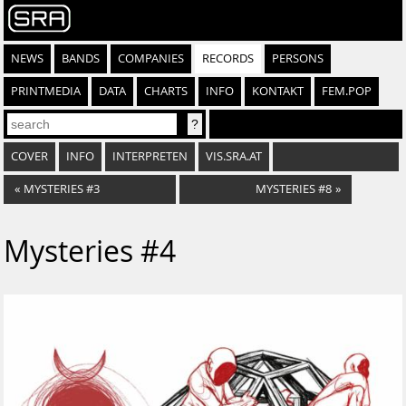
NEWS
BANDS
COMPANIES
RECORDS
PERSONS
PRINTMEDIA
DATA
CHARTS
INFO
KONTAKT
FEM.POP
COVER
INFO
INTERPRETEN
VIS.SRA.AT
«
MYSTERIES #3
MYSTERIES #8
»
Mysteries #4