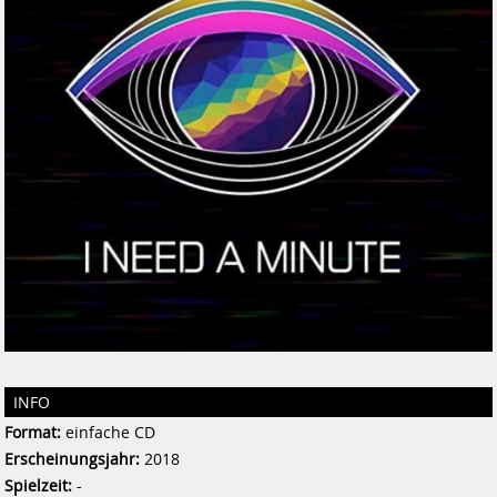
INFO
Format:
einfache CD
Erscheinungsjahr:
2018
Spielzeit:
-