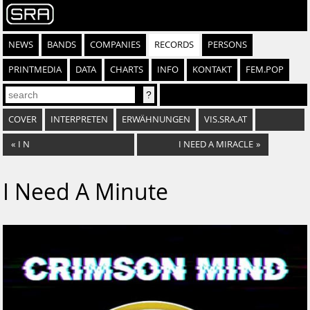
NEWS
BANDS
COMPANIES
RECORDS
PERSONS
PRINTMEDIA
DATA
CHARTS
INFO
KONTAKT
FEM.POP
COVER
INTERPRETEN
ERWÄHNUNGEN
VIS.SRA.AT
«
I N
I NEED A MIRACLE
»
I Need A Minute