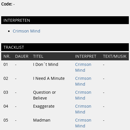
Code:
-
INTERPRETEN
Crimson Mind
TRACKLIST
NR.
DAUER
TITEL
INTERPRET
TEXT/MUSIK
01
-
I Don´t Mind
Crimson
-
Mind
02
-
I Need A Minute
Crimson
-
Mind
03
-
Question or
Crimson
-
Believe
Mind
04
-
Exaggerate
Crimson
-
Mind
05
-
Madman
Crimson
-
Mind