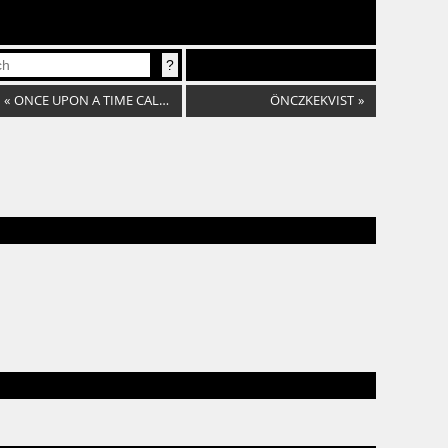
«
ONCE UPON A TIME CALLED NOW.
ÖNCZKEKVIST
»