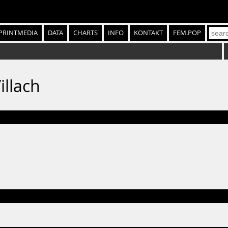
PRINTMEDIA
DATA
CHARTS
INFO
KONTAKT
FEM.POP
illach