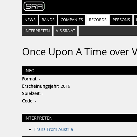
NEWS
BANDS
COMPANIES
RECORDS
PERSONS
INTERPRETEN
VIS.SRA.AT
Once Upon A Time over V
INFO
Format:
-
Erscheinungsjahr:
2019
Spielzeit:
-
Code:
-
INTERPRETEN
Franz From Austria