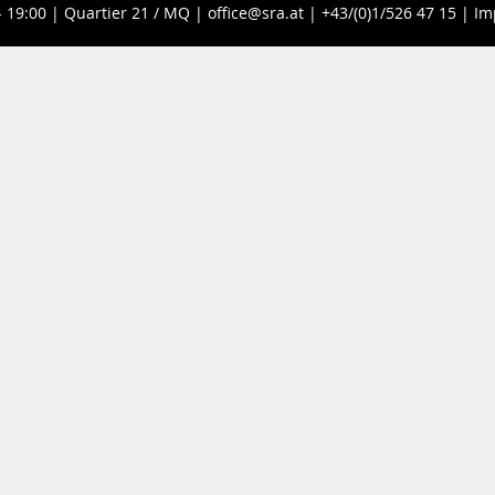
- 19:00 |
Quartier 21 / MQ
|
office@sra.at
|
+43/(0)1/526 47 15
|
Im