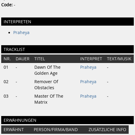
Code:
-
INTERPRETEN
Praheya
TRACKLIST
NR.
DAUER
TITEL
INTERPRET
TEXT/MUSIK
01
-
Dawn Of The
Praheya
-
Golden Age
02
-
Remover Of
Praheya
-
Obstacles
03
-
Master Of The
Praheya
-
Matrix
ERWÄHNUNGEN
ERWÄHNT
PERSON/FIRMA/BAND
ZUSÄTZLICHE INFO