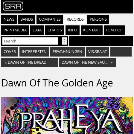
NEWS
BANDS
COMPANIES
RECORDS
PERSONS
PRINTMEDIA
DATA
CHARTS
INFO
KONTAKT
FEM.POP
COVER
INTERPRETEN
ERWÄHNUNGEN
VIS.SRA.AT
«
DAWN OF THE DREAD
DAWN OF THE NEW SAUCE-AGE
»
Dawn Of The Golden Age