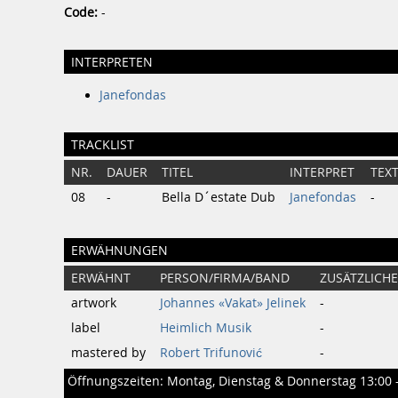
Code:
-
INTERPRETEN
Janefondas
TRACKLIST
NR.
DAUER
TITEL
INTERPRET
TEX
08
-
Bella D´estate Dub
Janefondas
-
ERWÄHNUNGEN
ERWÄHNT
PERSON/FIRMA/BAND
ZUSÄTZLICHE
artwork
Johannes «Vakat» Jelinek
-
label
Heimlich Musik
-
mastered by
Robert Trifunović
-
Öffnungszeiten: Montag, Dienstag & Donnerstag 13:00 