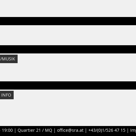
T/MUSIK
 INFO
- 19:00 |
Quartier 21 / MQ
|
office@sra.at
|
+43/(0)1/526 47 15
|
Im