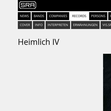
NEWS
BANDS
COMPANIES
RECORDS
PERSONS
COVER
INFO
INTERPRETEN
ERWÄHNUNGEN
VIS.S
Heimlich IV