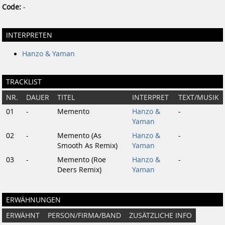
Code:
-
INTERPRETEN
Hanzo & Yaman
TRACKLIST
NR.
DAUER
TITEL
INTERPRET
TEXT/MUSIK
01
-
Memento
Hanzo &
-
Yaman
02
-
Memento (As
Hanzo &
-
Smooth As Remix)
Yaman
03
-
Memento (Roe
Hanzo &
-
Deers Remix)
Yaman
ERWÄHNUNGEN
ERWÄHNT
PERSON/FIRMA/BAND
ZUSÄTZLICHE INFO