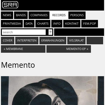
NEWS
BANDS
COMPANIES
RECORDS
PERSONS
PRINTMEDIA
DATA
CHARTS
INFO
KONTAKT
FEM.POP
COVER
INTERPRETEN
ERWÄHNUNGEN
VIS.SRA.AT
«
MEMBRANE
MEMENTO EP
»
Memento