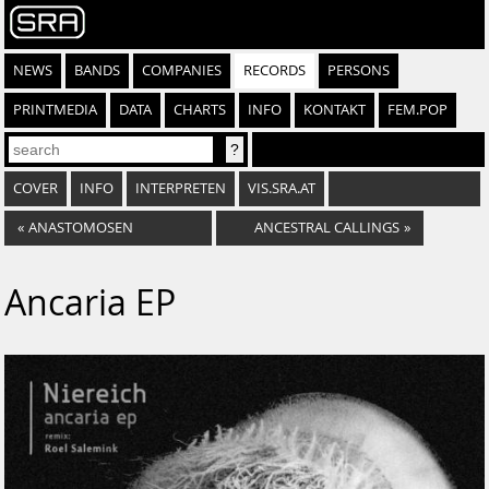
NEWS
BANDS
COMPANIES
RECORDS
PERSONS
PRINTMEDIA
DATA
CHARTS
INFO
KONTAKT
FEM.POP
COVER
INFO
INTERPRETEN
VIS.SRA.AT
«
ANASTOMOSEN
ANCESTRAL CALLINGS
»
Ancaria EP