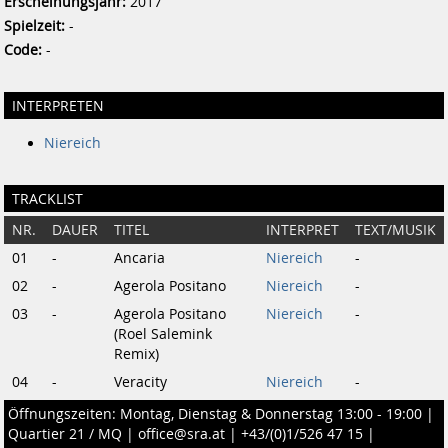
Erscheinungsjahr:
2017
Spielzeit:
-
Code:
-
INTERPRETEN
Niereich
TRACKLIST
NR.
DAUER
TITEL
INTERPRET
TEXT/MUSIK
01
-
Ancaria
Niereich
-
02
-
Agerola Positano
Niereich
-
03
-
Agerola Positano
Niereich
-
(Roel Salemink
Remix)
04
-
Veracity
Niereich
-
Öffnungszeiten: Montag, Dienstag & Donnerstag 13:00 - 19:00 |
Quartier 21 / MQ
|
office@sra.at
|
+43/(0)1/526 47 15
|