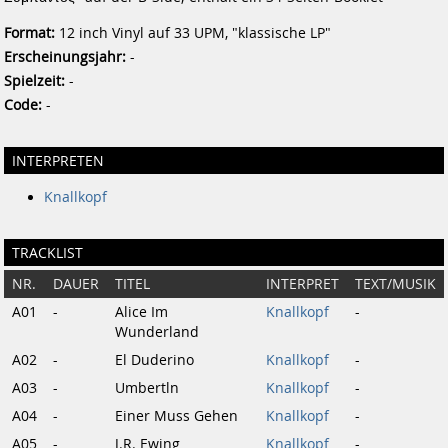
Format:
12 inch Vinyl auf 33 UPM, "klassische LP"
Erscheinungsjahr:
-
Spielzeit:
-
Code:
-
INTERPRETEN
Knallkopf
TRACKLIST
NR.
DAUER
TITEL
INTERPRET
TEXT/MUSIK
A01
-
Alice Im
Knallkopf
-
Wunderland
A02
-
El Duderino
Knallkopf
-
A03
-
Umbertln
Knallkopf
-
A04
-
Einer Muss Gehen
Knallkopf
-
A05
-
J.R. Ewing
Knallkopf
-