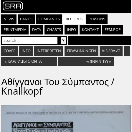
NEWS
BANDS
COMPANIES
RECORDS
PERSONS
PRINTMEDIA
DATA
CHARTS
INFO
KONTAKT
FEM.POP
COVER
INFO
INTERPRETEN
ERWÄHNUNGEN
VIS.SRA.AT
«
КАРЛИЦЫ СЮИТА
∞ (INFINITY)
»
Αθίγγανοι Του Σύμπαντος /
Knallkopf