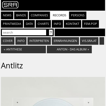
NEWS
BANDS
COMPANIES
RECORDS
PERSONS
PRINTMEDIA
DATA
CHARTS
INFO
KONTAKT
FEM.POP
COVER
INFO
INTERPRETEN
ERWÄHNUNGEN
VIS.SRA.AT
«
ANTITHESE
ANTON - DAS ALBUM
»
Antlitz